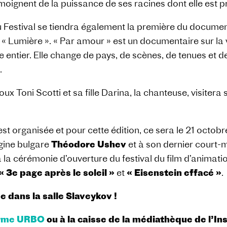
ignent de la puissance de ses racines dont elle est p
du Festival se tiendra également la première du docume
 Lumière ». « Par amour » est un documentaire sur la vie
 entier. Elle change de pays, de scènes, de tenues et d
.
Toni Scotti et sa fille Darina, la chanteuse, visitera s
organisée et pour cette édition, ce sera le 21 octobre
gine bulgare
Théodore Ushev
et à son dernier court-
à la cérémonie d’ouverture du festival du film d’animat
« 3e page après le soleil »
et
« Eisenstein effacé »
.
 dans la salle Slaveykov !
orme URBO
ou à la caisse de la médiathèque de l’Ins