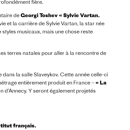
rofondément fière.
ntaire de
Georgi Toshev « Sylvie Vartan.
 et la carrière de Sylvie Vartan, la star née
e styles musicaux, mais une chose reste
es terres natales pour aller à la rencontre de
 dans la salle Slaveykov. Cette année celle-ci
métrage entièrement produit en France –
« La
ion d’Annecy. Y seront également projetés
titut français.