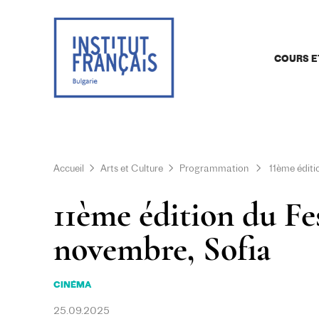
COURS E
Accueil
Arts et Culture
Programmation
11ème éditi
11ème édition du Fes
novembre, Sofia
CINÉMA
25.09.2025