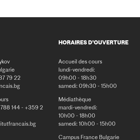
HORAIRES D’OUVERTURE
ykov
Accueil des cours
lgarie
lundi-vendredi:
937 79 22
09h00 - 18h30
ancais.bg
samedi: 09h30 - 15h00
ours
Médiathèque
 788 144 - +359 2
mardi-vendredi:
10h00 - 18h00
itutfrancais.bg
samedi: 10h00 - 15h00
Campus France Bulgarie