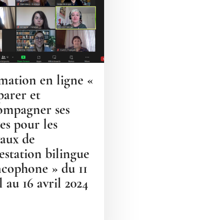
mation en ligne «
parer et
ompagner ses
es pour les
vaux de
testation bilingue
ncophone » du 11
l au 16 avril 2024