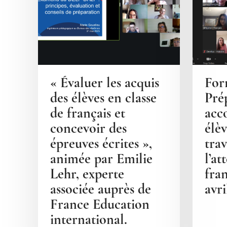
« Évaluer les acquis
For
des élèves en classe
Pré
de français et
acc
concevoir des
élèv
épreuves écrites »,
tra
animée par Emilie
l’at
Lehr, experte
fra
associée auprès de
avri
France Education
international.