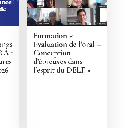
Formation «
ongs
Évaluation de l’oral –
IRA :
Conception
ures
d’épreuves dans
026-
l’esprit du DELF »