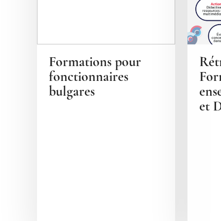
Formations pour
Rétr
fonctionnaires
For
bulgares
ens
et 