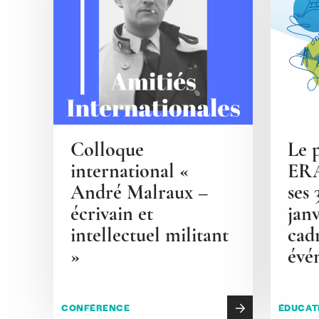
Colloque
Le 
international «
ERA
André Malraux –
ses 
écrivain et
janv
intellectuel militant
cad
»
évé
CONFÉRENCE
ÉDUCAT