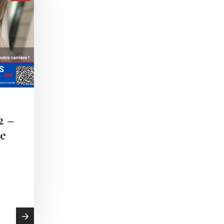
2 –
ge