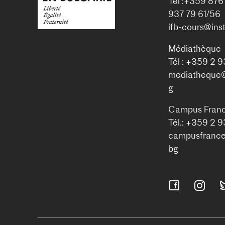
Tél :+359 876
937 79 61/56
ifb-cours@inst
Médiathèque
Tél : +359 2 
mediatheque@i
g
Campus Franc
Tél.: +359 2 
campusfrance@
bg